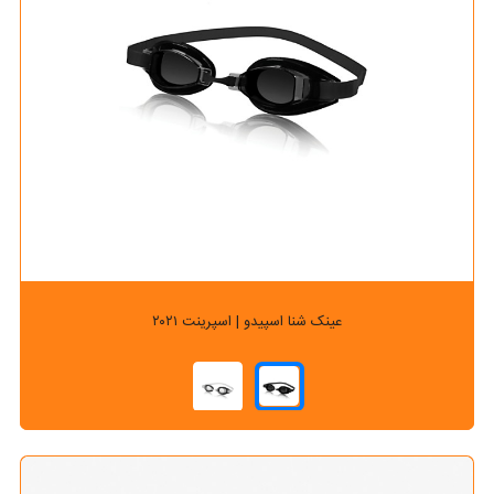
عینک شنا اسپیدو | اسپرینت ۲۰۲۱