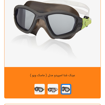
عینک شنا اسپیدو مدل ( ماسک ویو )