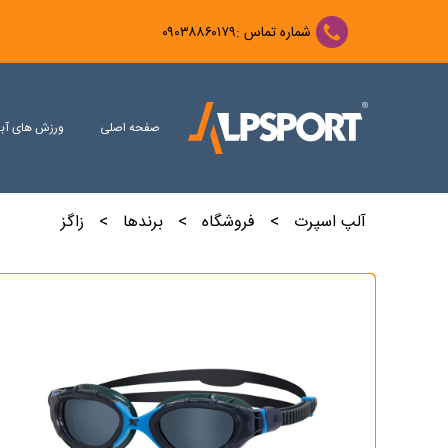
شماره تماس :۰۹۰۳۸۸۶۰۱۷۹
عینک ش
عینک شنا
صفحه اصلی
ورزش های آب
عینک ش
کلاه شنا
مایو ش
مایو شنا
مایو شن
آلپ اسپرت
>
فروشگاه
>
برندها
>
زاگز