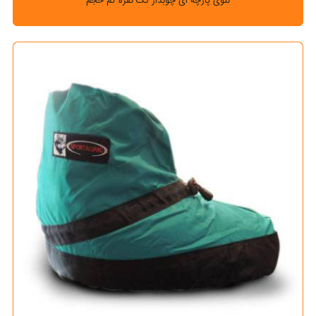
ننوی پارچه ای چوبدار تک نفره کم حجم