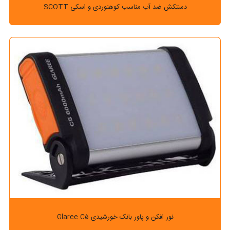
دستکش ضد آب مناسب کوهنوردی و اسکی SCOTT
نور افکن و پاور بانک خورشیدی Glaree C۵