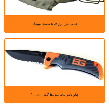
قطب نمای تراز دار با صفحه شبرنگ
چاقو تاشو سایز متوسط گربر Gerbear